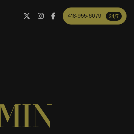
418-955-6079
24/7
MIN