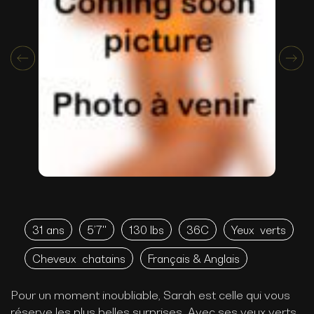
31 ans
5’7''
130 lbs
36C
Yeux
verts
Cheveux
chatains
Français & Anglais
Pour un moment inoubliable, Sarah est celle qui vous
réserve les plus belles surprises. Avec ses yeux verts